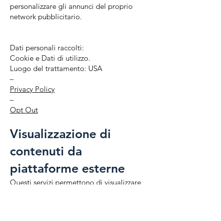
personalizzare gli annunci del proprio
network pubblicitario.​​
Dati personali raccolti:
Cookie e Dati di utilizzo.
Luogo del trattamento: USA
–
Privacy Policy
–
Opt Out
Visualizzazione di
contenuti da
piattaforme esterne
Questi servizi permettono di visualizzare
contenuti ospitati su piattaforme esterne
direttamente dalle pagine di questo
spazio online e di interagire con essi.